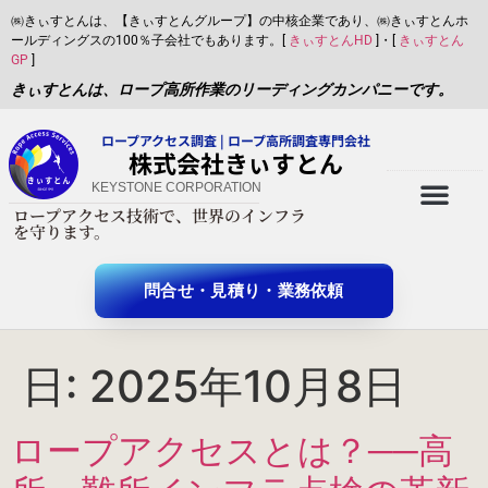
㈱きぃすとんは、【きぃすとんグループ】の中核企業であり、㈱きぃすとんホ
ールディングスの100％子会社でもあります。[
きぃすとんHD
]・[
きぃすとん
GP
]
きぃすとんは、ロープ高所作業のリーディングカンパニーです。
ロープアクセス調査 | ロープ高所調査専門会社
​株式会社きぃすとん
KEYSTONE CORPORATION
ロープアクセス技術で、世界のインフラ
X-twitter
を守ります。
問合せ・見積り・業務依頼
日:
2025年10月8日
ロープアクセスとは？──高