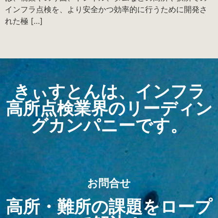
インフラ点検を、より安全かつ効率的に行うために開発さ
れた極 […]
きぃすとんは、インフラ
高所点検業界のリーディン
グカンパニーです。
お問合せ
高所・難所の課題をロープ