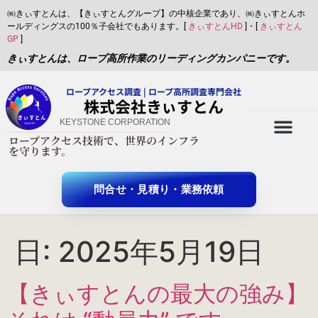
㈱きぃすとんは、【きぃすとんグループ】の中核企業であり、㈱きぃすとんホ
ールディングスの100％子会社でもあります。[
きぃすとんHD
]・[
きぃすとん
GP
]
きぃすとんは、ロープ高所作業のリーディングカンパニーです。
ロープアクセス調査 | ロープ高所調査専門会社
​株式会社きぃすとん
KEYSTONE CORPORATION
ロープアクセス技術で、世界のインフラ
X-twitter
を守ります。
問合せ・見積り・業務依頼
日:
2025年5月19日
【きぃすとんの最大の強み】