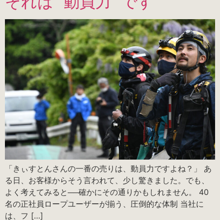
それは “動員力” です
「きぃすとんさんの一番の売りは、動員力ですよね？」 あ
る日、お客様からそう言われて、少し驚きました。でも、
よく考えてみると──確かにその通りかもしれません。 40
名の正社員ロープユーザーが揃う、圧倒的な体制 当社に
は、フ […]