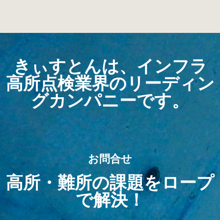
きぃすとんは、インフラ
高所点検業界のリーディン
グカンパニーです。
お問合せ
高所・難所の課題をロープ
で解決！