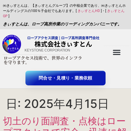
㈱きぃすとんは、【きぃすとんグループ】の中核企業であり、㈱きぃすとんホ
ールディングスの100％子会社でもあります。[
きぃすとんHD
]・[
きぃすとん
GP
]
きぃすとんは、ロープ高所作業のリーディングカンパニーです。
ロープアクセス調査 | ロープ高所調査専門会社
​株式会社きぃすとん
KEYSTONE CORPORATION
ロープアクセス技術で、世界のインフラ
X-twitter
を守ります。
問合せ・見積り・業務依頼
日:
2025年4月15日
切土のり面調査・点検はロー