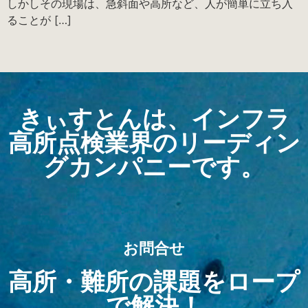
しかしその現場は、急斜面や高所など、人が簡単に立ち入
ることが […]
きぃすとんは、インフラ
高所点検業界のリーディン
グカンパニーです。
お問合せ
高所・難所の課題をロープ
で解決！